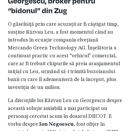
Georgescu, broker pentru
“bidonul” din Zug
O găselniță prin care acuzații ar fi câștigat timp,
susține Răzvan Leu, a fost momentul când au
introdus în ecuație compania elvețiană
Mercando Green Technology AG. Înșelătoria a
continuat practic cu acest “vehicul” comercial,
care ar fi trebuit chipurile să preia aranjamentul
inițial cu Leu, urmând să-i trimită buzoianului
banii cu care îl ademeniseră de la început, plus
investiția de un milion.
La discuțiile lui Răzvan Leu cu Georgescu despre
această soluție amiabilă a mai participat un
personaj cercetat acum în dosarul DIICOT. E
vorba despre
Ion Negoescu
, fost ofițer în