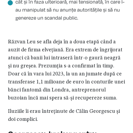
cât și în faza ulterioară, mai tensionată, în care l-
au manipulat să nu anunțe autoritățile și să nu
genereze un scandal public.
Răzvan Leu se afla deja în a doua etapă când a
auzit de firma elvețiană. Era extrem de îngrijorat
atunci că banii lui intraseră într-o gaură neagră
și nu greșea. Prezumția s-a confirmat în timp.
Doar că în vara lui 2023, la un an jumate după ce
transferase 1,1 milioane de euro în conturile unei
bănci fantomă din Londra, antreprenorul
buzoian încă mai spera să-și recupereze suma.
Iluziile îi erau întreținute de Călin Georgescu și
doi complici.