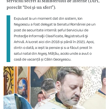
serviciul secret al Ministerului de Interne (DIPI,
poreclit “Doi și-un sfert”).
Expulzat la un moment dat din sistem, Ion
Negoescu a fost delegat la Senatul României pe un
post de securitate internă: șeful Serviciului de
Protecţie Informaţii Clasificate, Registratură şi
Arhivă. A lucrat aici din 2018 și până în 2021. Apoi,
dintr-o dată, a ieșit la pensie și s-a făcut preot în
satul natal din Argeș, Mățău, acolo unde a avut o
casă de vacanță și Călin Georgescu.