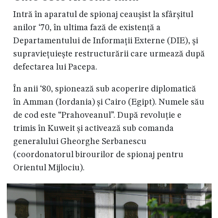
Intră în aparatul de spionaj ceaușist la sfârșitul
anilor ‘70, în ultima fază de existență a
Departamentului de Informații Externe (DIE), și
supraviețuiește restructurării care urmează după
defectarea lui Pacepa.
În anii ‘80, spionează sub acoperire diplomatică
în Amman (Iordania) și Cairo (Egipt). Numele său
de cod este “Prahoveanul”. După revoluție e
trimis în Kuweit și activează sub comanda
generalului Gheorghe Serbanescu
(coordonatorul birourilor de spionaj pentru
Orientul Mijlociu).