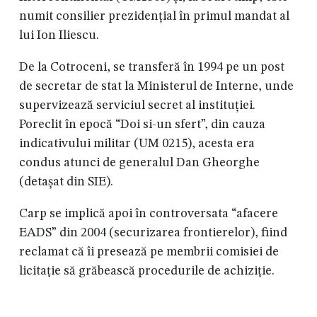
numit consilier prezidențial în primul mandat al
lui Ion Iliescu.
De la Cotroceni, se transferă în 1994 pe un post
de secretar de stat la Ministerul de Interne, unde
supervizează serviciul secret al instituției.
Poreclit în epocă “Doi si-un sfert”, din cauza
indicativului militar (UM 0215), acesta era
condus atunci de generalul Dan Gheorghe
(detașat din SIE).
Carp se implică apoi în controversata “afacere
EADS” din 2004 (securizarea frontierelor), fiind
reclamat că îi presează pe membrii comisiei de
licitație să grăbească procedurile de achiziție.
Integrarea europeană din 2007 îi deschide însă și