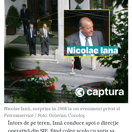
Nicolae Iană, surprins în 2008 la un eveniment privat al
Petromservice / Foto: Octavian Cocoloș
Întors de pe teren, Iană conduce apoi o direcție
operativă din SIE, fiind coleg acolo cu soția sa