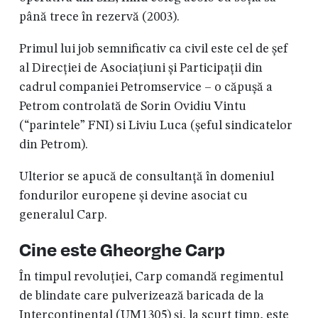
până trece în rezervă (2003).
Primul lui job semnificativ ca civil este cel de șef
al Direcției de Asociațiuni și Participații din
cadrul companiei Petromservice – o căpușă a
Petrom controlată de Sorin Ovidiu Vintu
(“parintele” FNI) si Liviu Luca (șeful sindicatelor
din Petrom).
Ulterior se apucă de consultanță în domeniul
fondurilor europene și devine asociat cu
generalul Carp.
Cine este Gheorghe Carp
În timpul revoluției, Carp comandă regimentul
de blindate care pulverizează baricada de la
Intercontinental (UM1305) și, la scurt timp, este