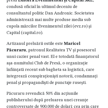
presă
Editura Evenimentul și Capital
SRL
,
condusă oficial în ultimul deceniu de
consultantul politic Dan Andronic. Societatea
administrează mai multe produse media sub
cupola mărcilor Evenimentul zilei (evz.ro) și
Capital (capital.ro).
Artizanul preluării ostile este
Maricel
Păcuraru
, patronul Realitatea TV și posesorul
unui cazier penal vast. El e totodată finanțatorul
așa-numitului Club de Presă, o organizație
înființată recent sub bagheta sa logistică, care
integrează conspiraționiști notorii, condamnați
penal și propagandiști de punctaje rusești.
Păcuraru revendică 50% din acțiunile
publisherului după preluarea unei creanțe
controversate de 900.000 de dolari: cea prin care