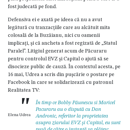
fost judecată pe fond.
Defensiva ei e axată pe ideea că nu a avut
legătură cu tranzacțiile care au alcătuit mita
colosală de la Buzăianu, nici cu oamenii
implicați, și că ancheta a fost regizată de „Statul
Paralel”. Litigiul generat acum de Păcuraru
pentru controlul EVZ și Capital o ajută să se
disocieze public de cauză. În contextul acesta, pe
16 mai, Udrea a scris din pușcărie o postare pe
Facebook în care se solidarizează cu patronul
Realitatea TV:
"
În timp ce Bobby Păunescu si Maricel
Pacuraru au o dispută cu Dan
Elena Udrea
Andronic, referitor la proprietatea
asupra ziarului EVZ și Capital, eu sunt
pusă de către o instanță sa plătesc