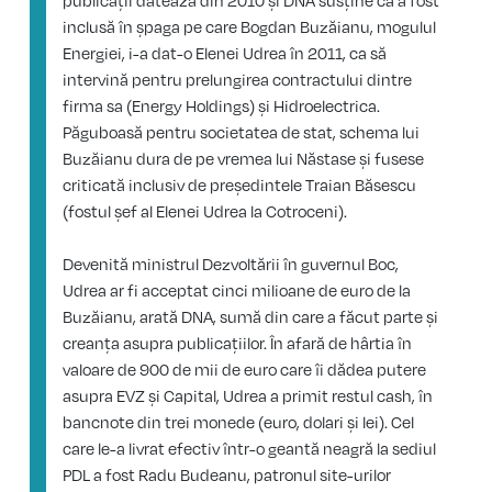
publicații datează din 2010 și DNA susține că a fost
inclusă în șpaga pe care Bogdan Buzăianu, mogulul
Energiei, i-a dat-o Elenei Udrea în 2011, ca să
intervină pentru prelungirea contractului dintre
firma sa (Energy Holdings) și Hidroelectrica.
Păguboasă pentru societatea de stat, schema lui
Buzăianu dura de pe vremea lui Năstase și fusese
criticată inclusiv de președintele Traian Băsescu
(fostul șef al Elenei Udrea la Cotroceni).
Devenită ministrul Dezvoltării în guvernul Boc,
Udrea ar fi acceptat cinci milioane de euro de la
Buzăianu, arată DNA, sumă din care a făcut parte și
creanța asupra publicațiilor. În afară de hârtia în
valoare de 900 de mii de euro care îi dădea putere
asupra EVZ și Capital, Udrea a primit restul cash, în
bancnote din trei monede (euro, dolari și lei). Cel
care le-a livrat efectiv într-o geantă neagră la sediul
PDL a fost Radu Budeanu, patronul site-urilor