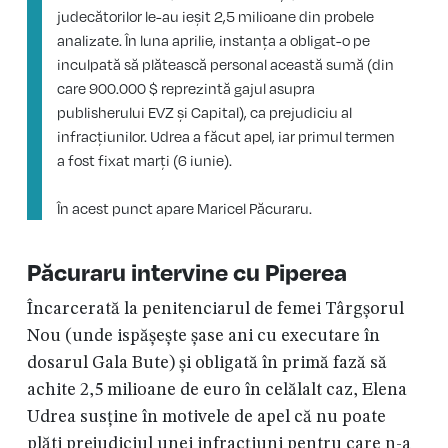
judecătorilor le-au ieșit 2,5 milioane din probele
analizate. În luna aprilie, instanța a obligat-o pe
inculpată să plătească personal această sumă (din
care 900.000 $ reprezintă gajul asupra
publisherului EVZ și Capital), ca prejudiciu al
infracțiunilor. Udrea a făcut apel, iar primul termen
a fost fixat marți (6 iunie).
În acest punct apare Maricel Păcuraru.
Păcuraru intervine cu Piperea
Încarcerată la penitenciarul de femei Târgșorul
Nou (unde ispășește șase ani cu executare în
dosarul Gala Bute) și obligată în primă fază să
achite 2,5 milioane de euro în celălalt caz, Elena
Udrea susține în motivele de apel că nu poate
plăti prejudiciul unei infracțiuni pentru care n-a