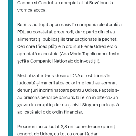
Cancan și Gândul, un apropiat al lui Buzăianu la
vremea aceea.
Banii s-au topit apoi masiv în campania electorală a
PDL, au constatat procurorii, dar o parte din ei au
alimentat și publicațiile tranzacționate la pachet.
Cea care făcea plățile la ordinul Elenei Udrea era o
apropiată a acesteia (Ana Maria Topoliceanu, fosta
șefă a Companiei Naționale de Investiții).
Mediatizat intens, dosarul DNA a fost trimis în
judecată și majoritatea celor implicați au semnat
denunțuri incriminatoare pentru Udrea. Faptele s-
au prescris penal pe parcurs, la fel ca în alte cazuri
grave de corupție, dar nu și civil. Singura pedeapsă
aplicată aici e de ordin financiar.
Procurorii au calculat 3,8 milioane de euro primiți
concret de Udrea, cu tot cu creanță, dar