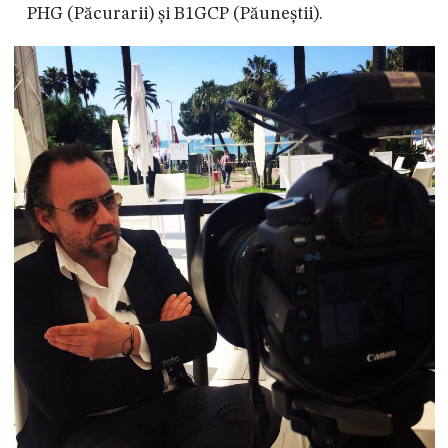
PHG (Păcurarii) și B1GCP (Păuneștii).