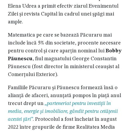
Elena Udrea a primit efectiv ziarul Evenimentul
Zilei și revista Capital în cadrul unei șpăgi mai
ample.
Matematica pe care se bazează Păcuraru mai
include încă 5% din societate, procente necesare
pentru control și care aparțin nominal lui
Bobby
Păunescu
, fiul magnatului George Constantin
Păunescu (fost director în ministerul ceaușist al
Comerțului Exterior).
Familiile Păcuraru și Păunescu formează însă o
alianță de afaceri, anunțată pompos în piață anul
trecut drept un
„parteneriat pentru investiții în
media, energie și imobiliare, gândit pentru cetățenii
acestei țări”
. Protocolul a fost încheiat în august
2022 între grupurile de firme Realitatea Media