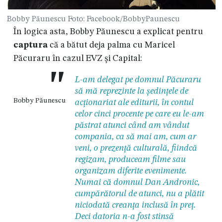
Bobby Păunescu Foto: Facebook/BobbyPaunescu
În logica asta, Bobby Păunescu a explicat pentru
captura
că a bătut deja palma cu Maricel
Păcuraru în cazul EVZ și Capital:
"
L-am delegat pe domnul Păcuraru
să mă reprezinte la ședințele de
Bobby Păunescu
acționariat ale editurii, în contul
celor cinci procente pe care eu le-am
păstrat atunci când am vândut
compania, ca să mai am, cum ar
veni, o prezență culturală, fiindcă
regizam, produceam filme sau
organizam diferite evenimente.
Numai că domnul Dan Andronic,
cumpărătorul de atunci, nu a plătit
niciodată creanța inclusă în preț.
Deci datoria n-a fost stinsă