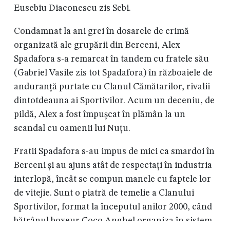
Eusebiu Diaconescu zis Sebi.
Condamnat la ani grei în dosarele de crimă
organizată ale grupării din Berceni, Alex
Spadafora s-a remarcat în tandem cu fratele său
(Gabriel Vasile zis tot Spadafora) în războaiele de
anduranță purtate cu Clanul Cămătarilor, rivalii
dintotdeauna ai Sportivilor. Acum un deceniu, de
pildă, Alex a fost împușcat în plămân la un
scandal cu oamenii lui Nuțu.
Fratii Spadafora s-au impus de mici ca smardoi în
Berceni și au ajuns atât de respectați în industria
interlopă, încât se compun manele cu faptele lor
de vitejie. Sunt o piatră de temelie a Clanului
Sportivilor, format la începutul anilor 2000, când
bătrânul boxeur Coco Anghel organiza în sistem