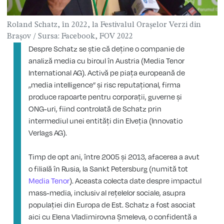
Roland Schatz, în 2022, la Festivalul Orașelor Verzi din
Brașov / Sursa: Facebook, FOV 2022
Despre Schatz se știe că deține o companie de
analiză media cu biroul în Austria (Media Tenor
International AG). Activă pe piața europeană de
„media intelligence” și risc reputațional, firma
produce rapoarte pentru corporații, guverne și
ONG-uri, fiind controlată de Schatz prin
intermediul unei entități din Elveția (Innovatio
Verlags AG).
Timp de opt ani, între 2005 și 2013, afacerea a avut
o filială în Rusia, la Sankt Petersburg (numită tot
Media Tenor
). Aceasta colecta date despre impactul
mass-media, inclusiv al rețelelor sociale, asupra
populației din Europa de Est. Schatz a fost asociat
aici cu Elena Vladimirovna Șmeleva, o confidentă a