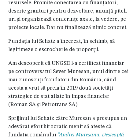
resursele. Promite conectarea cu finanțatori,
descrie granturi pentru dezvoltare, anunță pitch-
uri și organizează conferințe axate, la vedere, pe
proiecte locale. Dar nu finalizează nimic concret.
Fundația lui Schatz a încercat, în schimb, să
legitimeze o escrocherie de proporții.
Am descoperit că UNGSII l-a certificat financiar
pe controversatul Sever Muresan, unul dintre cei
mai cunoscuți fraudatori din România, când
acesta a vrut să preia în 2019 două societăți
strategice de stat aflate în impas financiar
(Roman SA și Petrotrans SA).
Sprijinul lui Schatz către Muresan a presupus un
adevărat efort birocratic menit să ateste că
fundația românului
“Andrei Mureșanu, Deșteaptă-