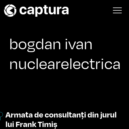
Skip to content
Main Navigation
bogdan ivan
nuclearelectrica
Armata de consultanți din jurul
lui Frank Timiș