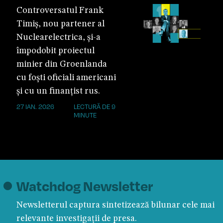
Controversatul Frank
Timiș, nou partener al
Nuclearelectrica, și-a
împodobit proiectul
minier din Groenlanda
cu foști oficiali americani
și cu un finanțist rus.
27 IAN. 2026
LECTURĂ DE 9
MINUTE
Watchdog Newsletter
Newsletterul captura sintetizează bilunar cele mai
relevante investigații de presa.