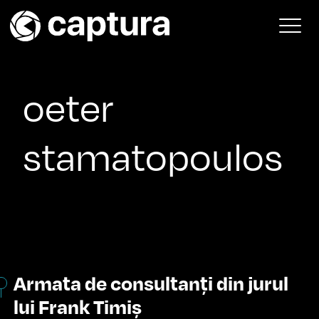
Skip to content
Main Navigation
oeter
stamatopoulos
Armata de consultanți din jurul
lui Frank Timiș