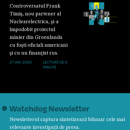
Controversatul Frank
Timiș, nou partener al
Nuclearelectrica, și-a
împodobit proiectul
minier din Groenlanda
cu foști oficiali americani
și cu un finanțist rus.
27 IAN. 2026
LECTURĂ DE 9
MINUTE
Watchdog Newsletter
Newsletterul captura sintetizează bilunar cele mai
relevante investigații de presa.