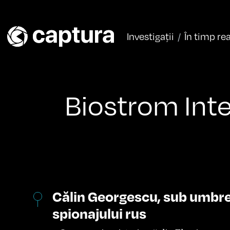
Skip to content
Investigații
În timp rea
Main Navigation
Biostrom Inte
Călin Georgescu, sub umbrel
spionajului rus