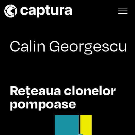
Skip to content
Main Navigation
Calin Georgescu
Rețeaua clonelor
pompoase